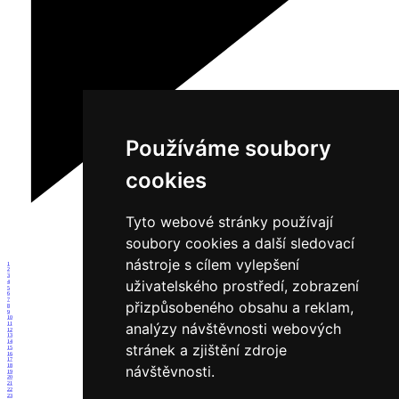
Používáme soubory
cookies
Tyto webové stránky používají
soubory cookies a další sledovací
nástroje s cílem vylepšení
1
2
3
uživatelského prostředí, zobrazení
4
5
6
7
přizpůsobeného obsahu a reklam,
8
9
10
analýzy návštěvnosti webových
11
12
13
14
stránek a zjištění zdroje
15
16
17
18
návštěvnosti.
19
20
21
22
23