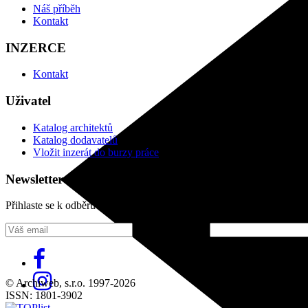
Náš příběh
Kontakt
INZERCE
Kontakt
Uživatel
Katalog architektů
Katalog dodavatelů
Vložit inzerát do burzy práce
Newsletter
Přihlaste se k odběru našeho pravidelného týdenního newsletteru:
Fill in „nospam“
© Archiweb, s.r.o. 1997-2026
ISSN: 1801-3902