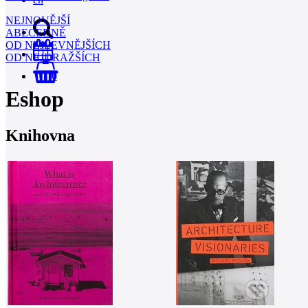
NEJNOVĚJŠÍ
ABECEDNĚ
OD NEJLEVNĚJŠÍCH
OD NEJDRAŽŠÍCH
0
Eshop
Knihovna