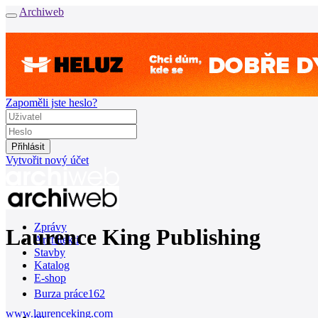
Archiweb
Zapoměli jste heslo?
Vytvořit nový účet
Zprávy
Laurence King Publishing
Architekti
Stavby
Katalog
E-shop
Burza práce
162
www.laurenceking.com
en