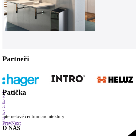
Partneři
1
Patička
2
3
4
5
internetové centrum architektury
6
Prev
Next
O NÁS