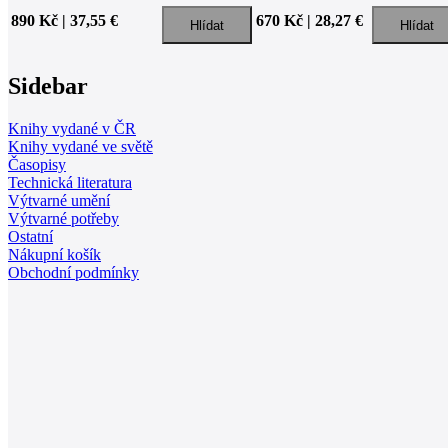
890 Kč | 37,55 €
670 Kč | 28,27 €
Sidebar
Knihy vydané v ČR
Knihy vydané ve světě
Časopisy
Technická literatura
Výtvarné umění
Výtvarné potřeby
Ostatní
Nákupní košík
Obchodní podmínky