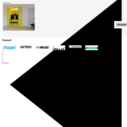
KATALOG
Partneři
1
2
3
4
5
6
Prev
Next