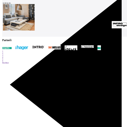
KATALOG
Partneři
1
2
3
4
5
6
Prev
Next