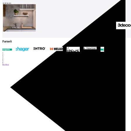
KATALOG
Partneři
1
2
3
4
5
6
Prev
Next