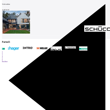
Vložit událost
KATALOG
Partneři
1
2
3
4
5
6
Prev
Next