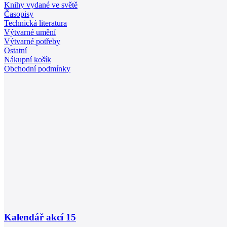
Knihy vydané ve světě
Časopisy
Technická literatura
Výtvarné umění
Výtvarné potřeby
Ostatní
Nákupní košík
Obchodní podmínky
Kalendář akcí
15