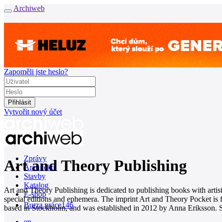
Archiweb
Zapoměli jste heslo?
Vytvořit nový účet
Zprávy
Art and Theory Publishing
Architekti
Stavby
Katalog
Art and Theory Publishing is dedicated to publishing books with artists
E-shop
special editions and ephemera. The imprint Art and Theory Pocket is for
Burza práce
146
based in Stockholm, and was established in 2012 by Anna Eriksson. Si
en