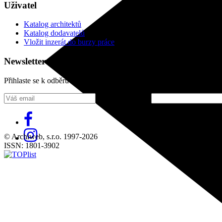
Uživatel
Katalog architektů
Katalog dodavatelů
Vložit inzerát do burzy práce
Newsletter
Přihlaste se k odběru našeho pravidelného týdenního newsletteru:
Fill in „nospam“
© Archiweb, s.r.o. 1997-2026
ISSN: 1801-3902