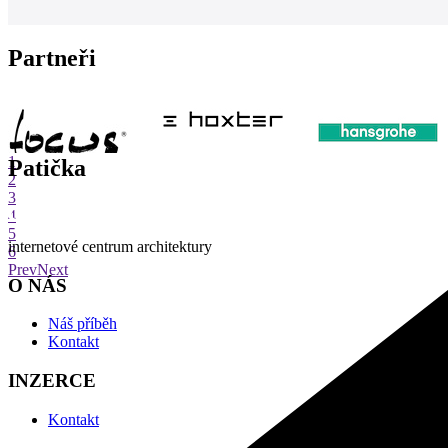
Partneři
1
Patička
2
3
4
5
internetové centrum architektury
6
Prev
Next
O NÁS
Náš příběh
Kontakt
INZERCE
Kontakt