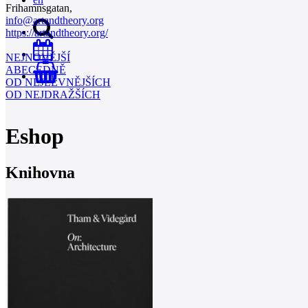
Frihamnsgatan,
info@artandtheory.org
https://artandtheory.org/
NEJNOVĚJŠÍ
ABECEDNĚ
0
OD NEJLEVNĚJŠÍCH
OD NEJDRAŽŠÍCH
Eshop
Knihovna