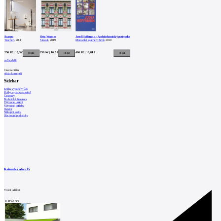
Scarpa
Otto Wagner
Josef Hoffmann - Architektonický průvodce
Taschen
, 2011
Slovart
, 2019
Moravská galerie v Brně
, 2010
250 Kč | 10,5 €
250 Kč | 10,5 €
400 Kč | 16,81 €
načíst další
0
komentářů
přidat komentář
Sidebar
Knihy vydané v ČR
Knihy vydané ve světě
Časopisy
Technická literatura
Výtvarné umění
Výtvarné potřeby
Ostatní
Nákupní košík
Obchodní podmínky
Kalendář akcí
15
Vložit událost
KATALOG