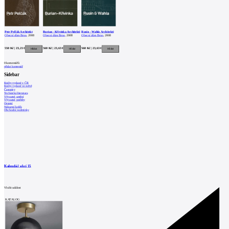
Petr Pelčák Architekt
Burian - Křivinka Architekti
Rusín - Wahla Architekti
Obecní dům Brno
, 2008
Obecní dům Brno
, 2008
Obecní dům Brno
, 2008
550 Kč | 23,21 €
560 Kč | 23,63 €
560 Kč | 23,63 €
0
komentářů
přidat komentář
Sidebar
Knihy vydané v ČR
Knihy vydané ve světě
Časopisy
Technická literatura
Výtvarné umění
Výtvarné potřeby
Ostatní
Nákupní košík
Obchodní podmínky
Kalendář akcí
15
Vložit událost
KATALOG