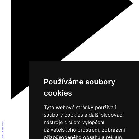
Používáme soubory
cookies
Tyto webové stránky používají
soubory cookies a další sledovací
nástroje s cílem vylepšení
1
2
3
4
uživatelského prostředí, zobrazení
5
6
7
přizpůsobeného obsahu a reklam,
8
9