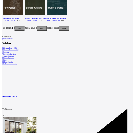
Petr Pelčák Architekt
Burian - Křivinka Architekti
Rusín - Wahla Architekti
Obecní dům Brno
, 2008
Obecní dům Brno
, 2008
Obecní dům Brno
, 2008
550 Kč | 23,11 €
560 Kč | 23,53 €
560 Kč | 23,53 €
0
komentářů
přidat komentář
Sidebar
Knihy vydané v ČR
Knihy vydané ve světě
Časopisy
Technická literatura
Výtvarné umění
Výtvarné potřeby
Ostatní
Nákupní košík
Obchodní podmínky
Kalendář akcí
15
Vložit událost
KATALOG