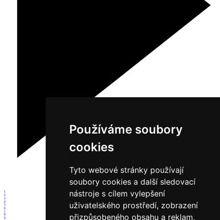
Používáme soubory
cookies
Tyto webové stránky používají
soubory cookies a další sledovací
nástroje s cílem vylepšení
1
2
3
4
uživatelského prostředí, zobrazení
5
6
7
přizpůsobeného obsahu a reklam,
8
9