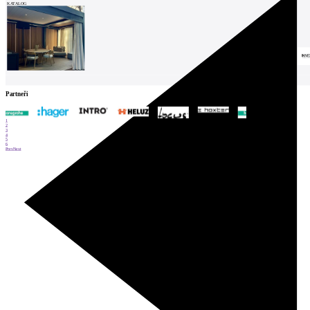
KATALOG
Partneři
1
2
3
4
5
6
Prev
Next