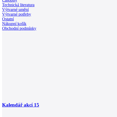
Časopisy
Technická literatura
Výtvarné umění
Výtvarné potřeby
Ostatní
Nákupní košík
Obchodní podmínky
Kalendář akcí
15