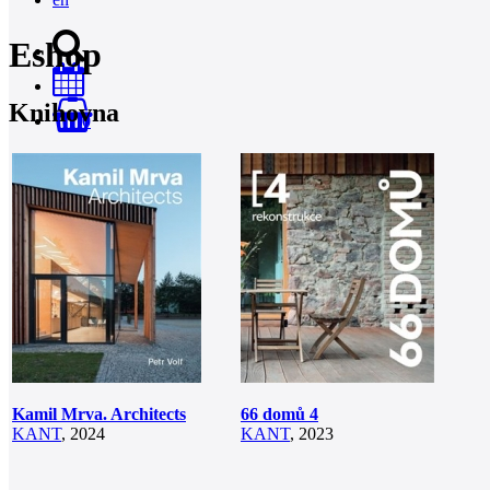
Eshop
Knihovna
0
Kamil Mrva. Architects
66 domů 4
KANT
, 2024
KANT
, 2023