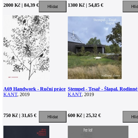
2000 Kč | 84,39 €
1300 Kč | 54,85 €
A69 Handwork - Ruční práce
Stempel - Tesař - Šlapal. Rodinn
KANT
, 2019
KANT
, 2019
750 Kč | 31,65 €
600 Kč | 25,32 €