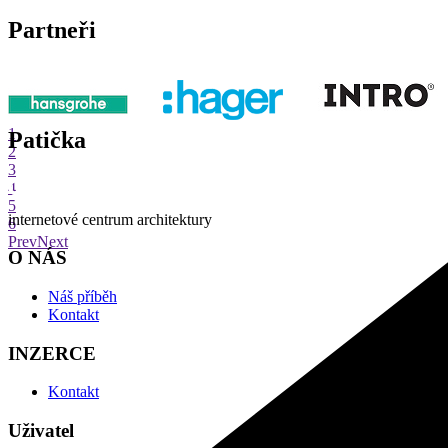
Partneři
1
Patička
2
3
4
5
internetové centrum architektury
6
Prev
Next
O NÁS
Náš příběh
Kontakt
INZERCE
Kontakt
Uživatel