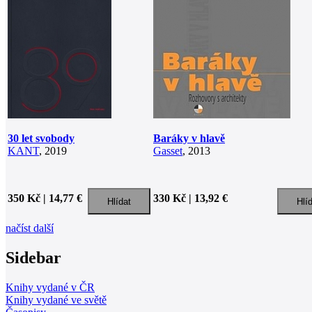
30 let svobody
Baráky v hlavě
KANT
, 2019
Gasset
, 2013
350 Kč | 14,77 €
330 Kč | 13,92 €
načíst další
Sidebar
Knihy vydané v ČR
Knihy vydané ve světě