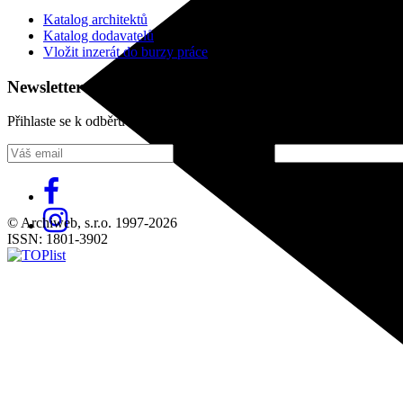
Katalog architektů
Katalog dodavatelů
Vložit inzerát do burzy práce
Newsletter
Přihlaste se k odběru našeho pravidelného týdenního newsletteru:
Fill in „nospam“
© Archiweb, s.r.o. 1997-2026
ISSN: 1801-3902