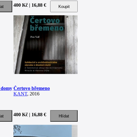
400 Kč | 16,88 €
é domy
Čertovo břemeno
KANT
, 2016
400 Kč | 16,88 €