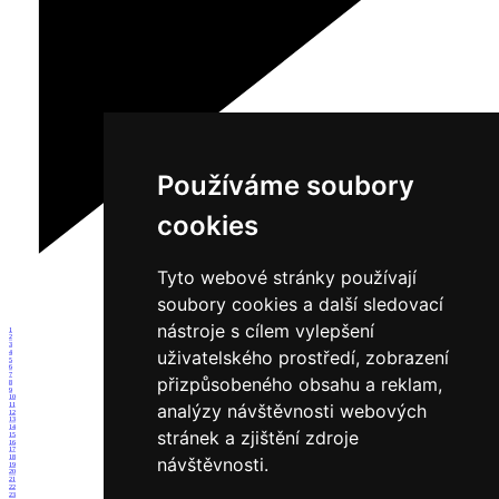
Používáme soubory
cookies
Tyto webové stránky používají
soubory cookies a další sledovací
nástroje s cílem vylepšení
1
2
3
uživatelského prostředí, zobrazení
4
5
6
7
přizpůsobeného obsahu a reklam,
8
9
10
analýzy návštěvnosti webových
11
12
13
14
stránek a zjištění zdroje
15
16
17
18
návštěvnosti.
19
20
21
22
23