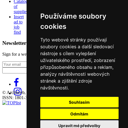
Catalog
of
suppliers
Používáme soubory
Insert
ad to
cookies
job
find
Tyto webové stránky používají
Newsletter
soubory cookies a další sledovací
nástroje s cílem vylepšení
Sign for a weekly newsletter:
uživatelského prostředí, zobrazení
Fill in „nospam“
přizpůsobeného obsahu a reklam,
analýzy návštěvnosti webových
stránek a zjištění zdroje
návštěvnosti.
© Archiweb, s.r.o. 1997-2026
ISSN: 1801-3902
Souhlasím
Odmítám
Upravit mé předvolby