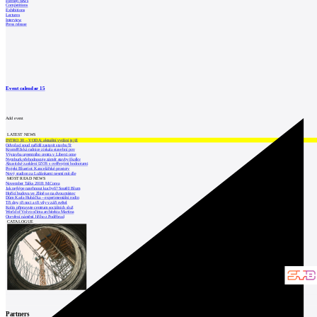
Foreign news
Competitions
Exhibitions
Lectures
Interview
Press release
Event calendar
15
Add event
LATEST NEWS
INTRO 30 – VODA: aktuální vydání je již
Odvolací soud nařídil zastavit stavbu Tr
Kroměřížská radnice získala stavební pov
Výstavba urgentního centra v Liberci ome
Nymburk přehodnocuje záměr stavby školky
Akustické zasklení IZOS s ověřenými hodnotami
Projekt Blueriot: Kancelářské prostory
Nový stadion za Lužánkami nesmí mít dle
MOST READ NEWS
November Talks 2018: M.Corea
Jak nejlépe navrhnout kuchyň? Soutěž Blum
Hořící budova ve Zlíně se na dvou místec
Dům Karla Hubáčka – experimentální rodin
Tři dny, tři noci a tři vily v záři světel
Kolín připravuje centrum sociálních služ
World of Volvo očima architekta Martina
Otevření náměstí Jiřího z Poděbrad
CATALOGUE
Partners