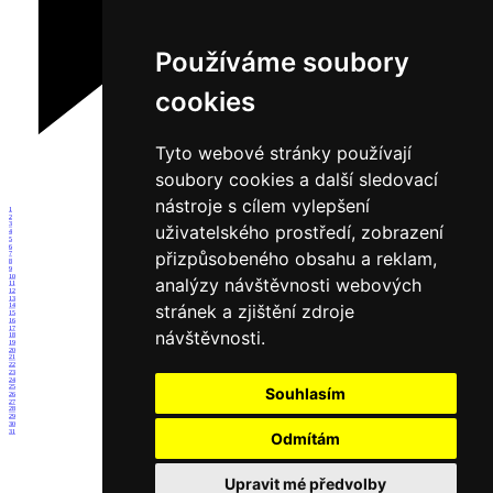
Používáme soubory
cookies
Tyto webové stránky používají
soubory cookies a další sledovací
nástroje s cílem vylepšení
1
2
3
uživatelského prostředí, zobrazení
4
5
6
přizpůsobeného obsahu a reklam,
7
8
9
10
analýzy návštěvnosti webových
11
12
13
stránek a zjištění zdroje
14
15
16
17
návštěvnosti.
18
19
20
21
22
23
24
25
Souhlasím
26
27
28
29
30
31
Odmítám
Upravit mé předvolby