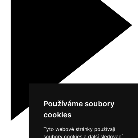
Používáme soubory
cookies
Tyto webové stránky používají
soubory cookies a další sledovací