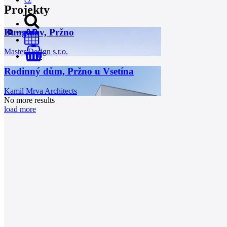
Projekty
Bungalov, Pržno
Master Design s.r.o.
0
Rodinný dům, Pržno u Vsetína
Kamil Mrva Architects
No more results
load more