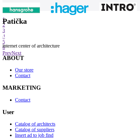
1
Patička
2
3
4
5
internet center of architecture
6
Prev
Next
ABOUT
Our store
Contact
MARKETING
Contact
User
Catalog of architects
Catalog of suppliers
Insert ad to job find