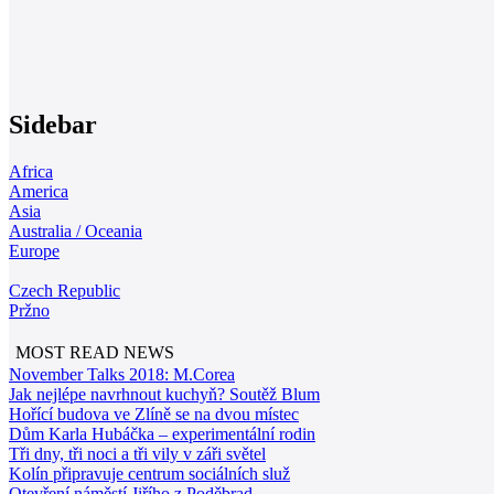
Sidebar
Africa
America
Asia
Australia / Oceania
Europe
Czech Republic
Pržno
MOST READ NEWS
November Talks 2018: M.Corea
Jak nejlépe navrhnout kuchyň? Soutěž Blum
Hořící budova ve Zlíně se na dvou místec
Dům Karla Hubáčka – experimentální rodin
Tři dny, tři noci a tři vily v záři světel
Kolín připravuje centrum sociálních služ
Otevření náměstí Jiřího z Poděbrad