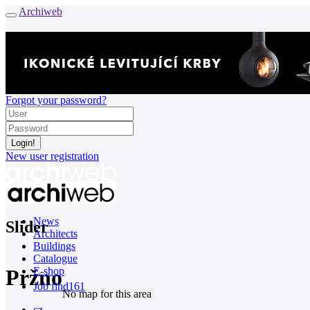
Archiweb
Forgot your password?
New user registration
News
Slider
Architects
Buildings
Catalogue
Pržno
E-shop
Job find
161
No map for this area
cz