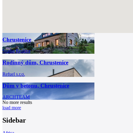
Chrustenice
Studio Reaktor
Rodinný dům, Chrustenice
Refuel s.r.o.
Dům v betonu, Chrustenice
ARCHTEAM
No more results
load more
Sidebar
Africa