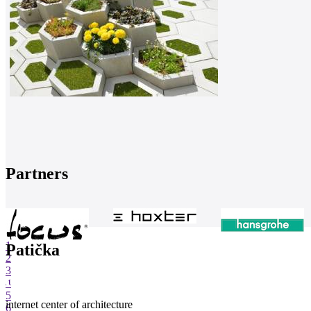
Partners
1
Patička
2
3
4
5
internet center of architecture
6