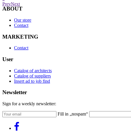
Prev
Next
ABOUT
Our store
Contact
MARKETING
Contact
User
Catalog of architects
Catalog of suppliers
Insert ad to job find
Newsletter
Sign for a weekly newsletter:
Fill in „nospam“