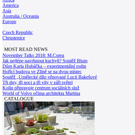
America
Asia
Australia / Oceania
Europe
Czech Republic
Chrustenice
MOST READ NEWS
November Talks 2018: M.Corea
Jak nejlépe navrhnout kuchyň? Soutěž Blum
Dům Karla Hubáčka – experimentální rodin
Hořící budova ve Zlíně se na dvou místec
Soutěž „Umělecké dílo věnované Lucii Bakešové
Tři dny, tři noci a tři vily v záři světel
Kolín připravuje centrum sociálních služ
World of Volvo očima architekta Martina
CATALOGUE