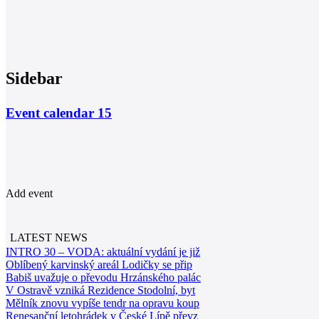
Sidebar
Event calendar
15
Add event
LATEST NEWS
INTRO 30 – VODA: aktuální vydání je již
Oblíbený karvinský areál Lodičky se přip
Babiš uvažuje o převodu Hrzánského palác
V Ostravě vzniká Rezidence Stodolní, byt
Mělník znovu vypíše tendr na opravu koup
Renesanční letohrádek v České Lípě převz