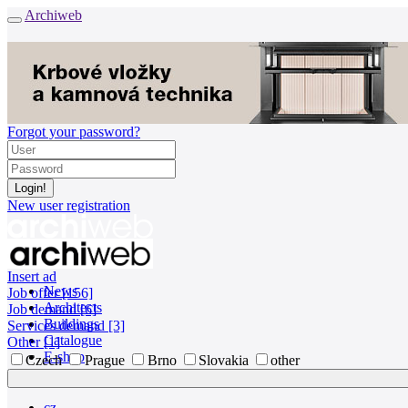
Archiweb
Forgot your password?
New user registration
Insert ad
News
Job offer [156]
Architects
Job demand [6]
Buildings
Services demand [3]
Catalogue
Other [1]
E-shop
Czech
Prague
Brno
Slovakia
other
Job find
157
cz