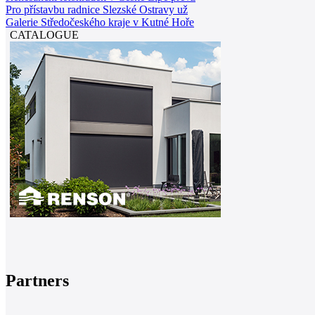
Pro přístavbu radnice Slezské Ostravy už
Galerie Středočeského kraje v Kutné Hoře
CATALOGUE
Partners