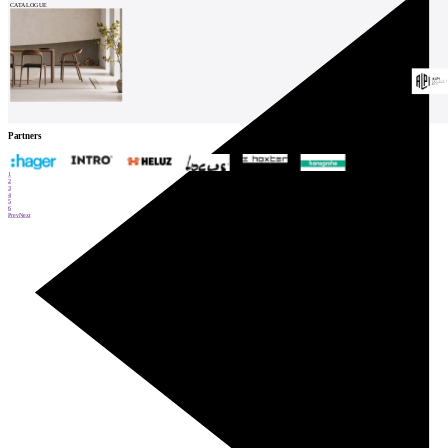
CATALOGUE
Partners
1
2
3
4
5
6
Prev
Next