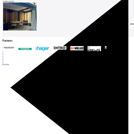
CATALOGUE
Partners
1
2
3
4
5
6
Prev
Next