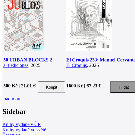
50 URBAN BLOCKS 2
El Croquis 233: Manuel Cervant
a+t ediciones
, 2025
El Croquis
, 2026
500 Kč | 21.01 €
1600 Kč | 67.23 €
load more
Sidebar
Knihy vydané v ČR
Knihy vydané ve světě