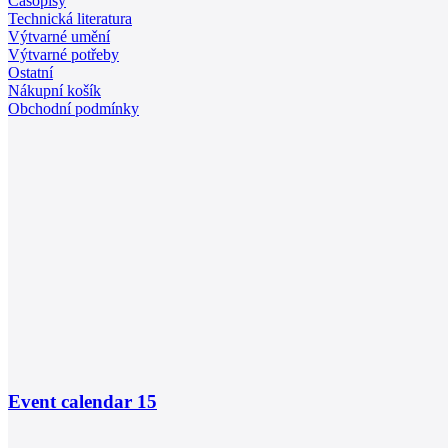
Časopisy
Technická literatura
Výtvarné umění
Výtvarné potřeby
Ostatní
Nákupní košík
Obchodní podmínky
Event calendar
15