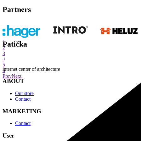
Partners
1
Patička
2
3
4
5
internet center of architecture
6
Prev
Next
ABOUT
Our store
Contact
MARKETING
Contact
User