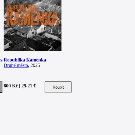
es
Republika Kamenka
Druhé město
, 2025
600 Kč | 25.21 €