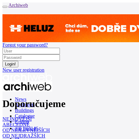
Archiweb
Forgot your password?
New user registration
News
Doporučujeme
Architects
Buildings
Catalogue
NEJNOVĚJŠÍ
E-shop
ABECEDNĚ
Job find
146
OD NEJLEVNĚJŠÍCH
OD NEJDRAŽŠÍCH
cz