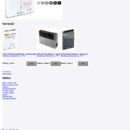
Související
TOUCH Twin Brush Marker - 6 Main Colors
TOUCH Twin Marker - sada 36
TOUCH Twin Marker - sada 6 Grey
ShinHan Art Materials Inc.
, 2015
ShinHan Art Materials Inc.
, 2015
ShinHan Art Materials Inc.
, 2014
420 Kč | 17.65 €
2400 Kč | 100.84 €
400 Kč | 16.81 €
0
comments
add comment
Sidebar
Knihy vydané v ČR
Knihy vydané ve světě
Časopisy
Technická literatura
Výtvarné umění
Výtvarné potřeby
Ostatní
Nákupní košík
Obchodní podmínky