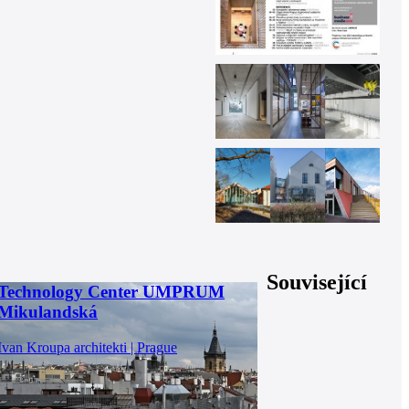
Související
Technology Center UMPRUM
Mikulandská
Ivan Kroupa architekti | Prague