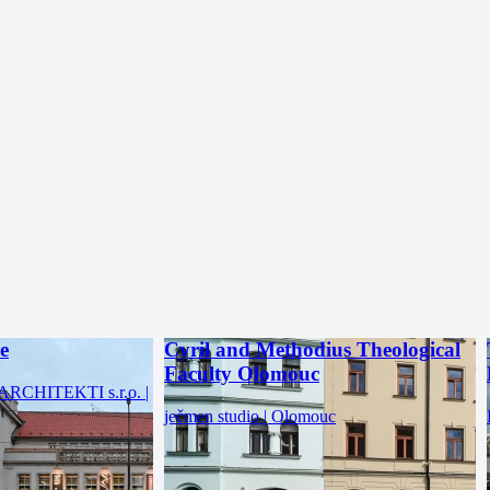
e
Cyril and Methodius Theological
Faculty Olomouc
CHITEKTI s.r.o. |
ječmen studio | Olomouc