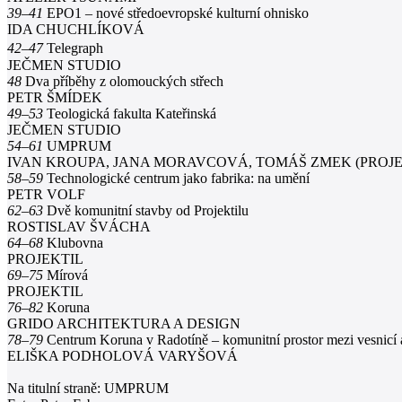
39–41
EPO1 – nové středoevropské kulturní ohnisko
IDA CHUCHLÍKOVÁ
42–47
Telegraph
JEČMEN STUDIO
48
Dva příběhy z olomouckých střech
PETR ŠMÍDEK
49–53
Teologická fakulta Kateřinská
JEČMEN STUDIO
54–61
UMPRUM
IVAN KROUPA, JANA MORAVCOVÁ, TOMÁŠ ZMEK (PROJ
58–59
Technologické centrum jako fabrika: na umění
PETR VOLF
62–63
Dvě komunitní stavby od Projektilu
ROSTISLAV ŠVÁCHA
64–68
Klubovna
PROJEKTIL
69–75
Mírová
PROJEKTIL
76–82
Koruna
GRIDO ARCHITEKTURA A DESIGN
78–79
Centrum Koruna v Radotíně – komunitní prostor mezi vesnicí 
ELIŠKA PODHOLOVÁ VARYŠOVÁ
Na titulní straně: UMPRUM