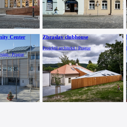
ity Center
Zbraslav clubhouse
Projektil architekti | Prague
esign | Prague