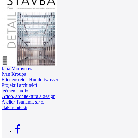
0
Jana Moravcová
Ivan Kroupa
Friedensreich Hundertwasser
Projektil architekti
ječmen studio
Grido, architektura a design
Atelier Tsunami, s.r.o.
atakarchitekti