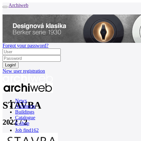
Archiweb
Forgot your password?
New user registration
News
STAVBA
Architects
Buildings
Catalogue
2022 / 2
E-shop
Job find
162
cz