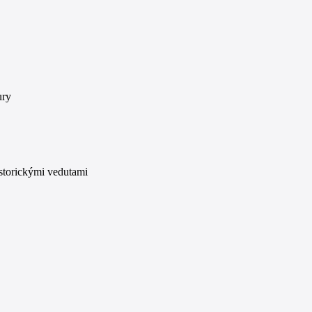
ury
istorickými vedutami