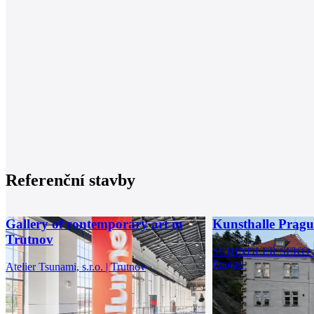
Referenční stavby
Gallery of contemporary art in
Kunsthalle Pragu
Trutnov
SCHINDLER SEKO AR
Prague
Atelier Tsunami, s.r.o. | Trutnov