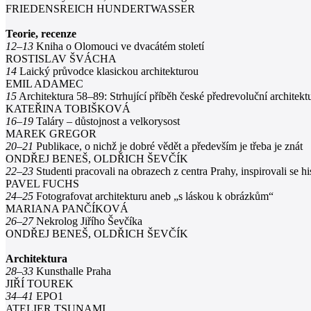
FRIEDENSREICH HUNDERTWASSER
Teorie, recenze
12–13
Kniha o Olomouci ve dvacátém století
ROSTISLAV ŠVÁCHA
14
Laický průvodce klasickou architekturou
EMIL ADAMEC
15
Architektura 58–89: Strhující příběh české předrevoluční architekt
KATEŘINA TOBIŠKOVÁ
16–19
Taláry – důstojnost a velkorysost
MAREK GREGOR
20–21
Publikace, o nichž je dobré vědět a především je třeba je znát
ONDŘEJ BENEŠ, OLDŘICH ŠEVČÍK
22–23
Studenti pracovali na obrazech z centra Prahy, inspirovali se h
PAVEL FUCHS
24–25
Fotografovat architekturu aneb „s láskou k obrázkům“
MARIANA PANČÍKOVÁ
26–27
Nekrolog Jiřího Ševčíka
ONDŘEJ BENEŠ, OLDŘICH ŠEVČÍK
Architektura
28–33
Kunsthalle Praha
JIŘÍ TOUREK
34–41
EPO1
ATELIER TSUNAMI