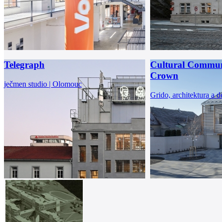
Telegraph
Cultural Commun
Crown
ječmen studio | Olomouc
Grido, architektura a d