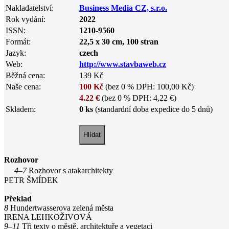
Nakladatelství:
Business Media CZ, s.r.o.
Rok vydání:
2022
ISSN:
1210-9560
Formát:
22,5 x 30 cm, 100 stran
Jazyk:
czech
Web:
http://www.stavbaweb.cz
Běžná cena:
139 Kč
Naše cena:
100 Kč
(bez 0 % DPH: 100,00 Kč)
4.22 €
(bez 0 % DPH: 4,22 €)
Skladem:
0 ks
(standardní doba expedice do 5 dnů)
Rozhovor
4–7
Rozhovor s atakarchitekty
PETR ŠMÍDEK
Překlad
8
Hundertwasserova zelená města
IRENA LEHKOŽIVOVÁ
9–11
Tři texty o městě, architektuře a vegetaci