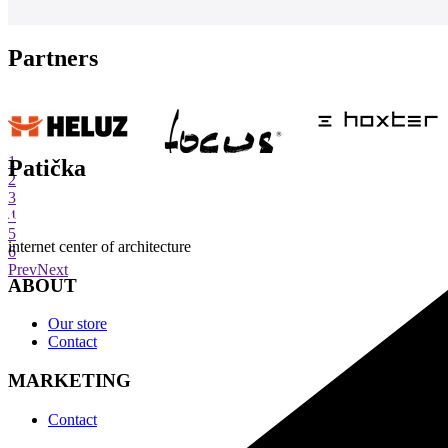
Partners
1
Patička
2
3
4
5
internet center of architecture
6
Prev
Next
ABOUT
Our store
Contact
MARKETING
Contact