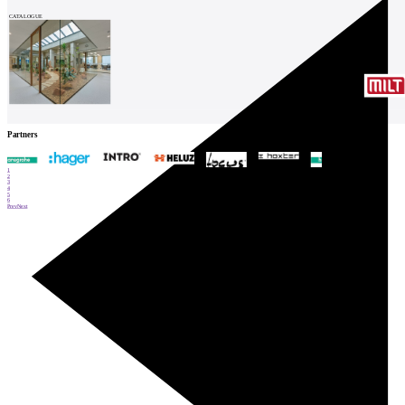
CATALOGUE
Partners
1
2
3
4
5
6
Prev
Next