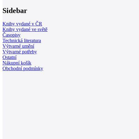
Sidebar
Knihy vydané v ČR
Knihy vydané ve světě
Časopisy
Technická literatura
Výtvarné umění
Výtvarné potřeby
Ostatní
Nákupní košík
Obchodní podmínky