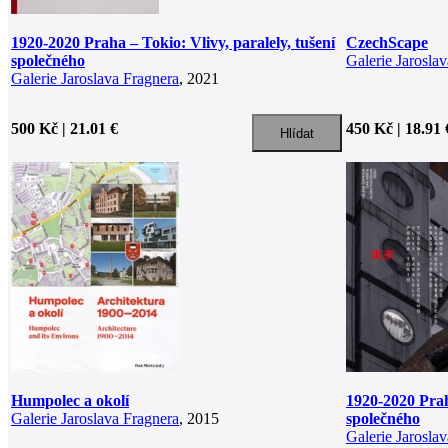
1920-2020 Praha – Tokio: Vlivy, paralely, tušení
CzechScape
společného
Galerie Jarosla
Galerie Jaroslava Fragnera
, 2021
500 Kč | 21.01 €
450 Kč | 18.91 
Humpolec a okolí
1920-2020 Praha
Galerie Jaroslava Fragnera
, 2015
společného
Galerie Jarosla