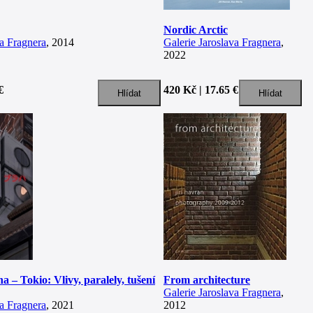
Nordic Arctic
va Fragnera
, 2014
Galerie Jaroslava Fragnera
,
2022
€
420 Kč | 17.65 €
 – Tokio: Vlivy, paralely, tušení
From architecture
Galerie Jaroslava Fragnera
,
va Fragnera
, 2021
2012