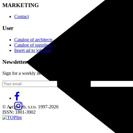
MARKETING
Contact
User
Catalog of architects
Catalog of suppliers
Insert ad to job find
Newsletter
Sign for a weekly newsletter:
Fill in „nospam“
© Archiweb, s.r.o. 1997-2026
ISSN: 1801-3902