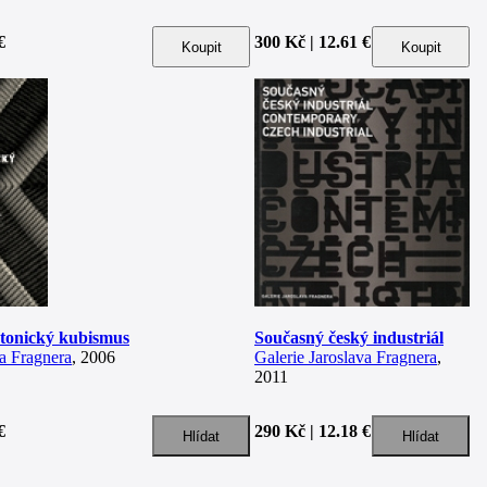
€
300 Kč | 12.61 €
ktonický kubismus
Současný český industriál
va Fragnera
, 2006
Galerie Jaroslava Fragnera
,
2011
€
290 Kč | 12.18 €