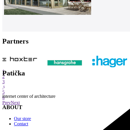
Partners
1
Patička
2
3
4
5
internet center of architecture
6
Prev
Next
ABOUT
Our store
Contact