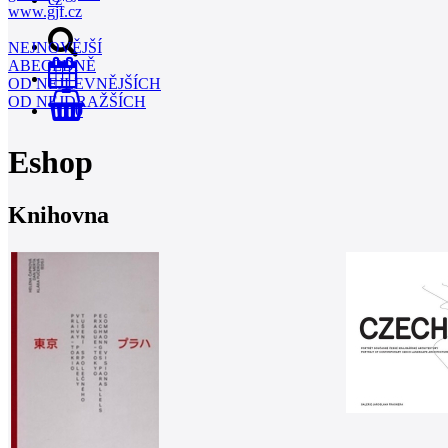
www.gjf.cz
NEJNOVĚJŠÍ
ABECEDNĚ
OD NEJLEVNĚJŠÍCH
OD NEJDRAŽŠÍCH
0
Eshop
Knihovna