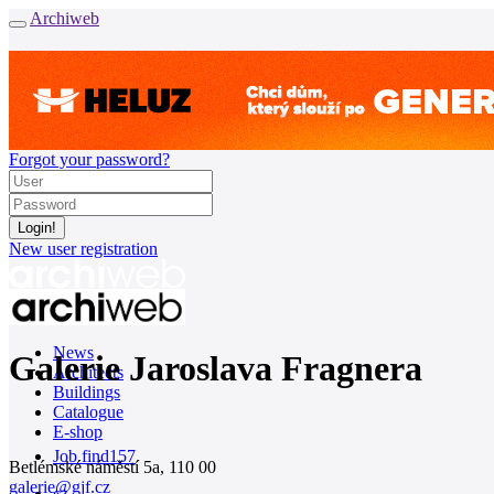
Archiweb
Forgot your password?
New user registration
News
Galerie Jaroslava Fragnera
Architects
Buildings
Catalogue
E-shop
Job find
157
Betlémské náměstí 5a, 110 00
galerie@gjf.cz
cz