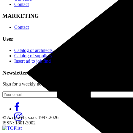
Contact
MARKETING
Contact
User
Catalog of architects
Catalog of suppliers
Insert ad to job find
Newsletter
Sign for a weekly newsletter:
Fill in „nospam“
© Archiweb, s.r.o. 1997-2026
ISSN: 1801-3902