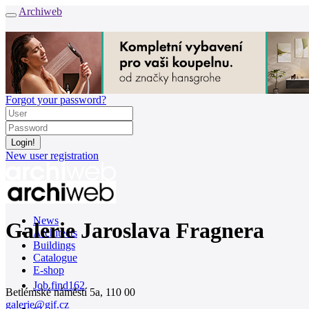
Archiweb
Forgot your password?
New user registration
News
Galerie Jaroslava Fragnera
Architects
Buildings
Catalogue
E-shop
Job find
162
Betlémské náměstí 5a, 110 00
galerie@gjf.cz
cz