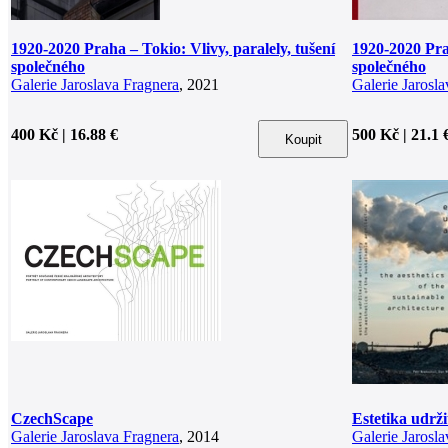
1920-2020 Praha – Tokio: Vlivy, paralely, tušení
1920-2020 Prah
společného
společného
Galerie Jaroslava Fragnera
, 2021
Galerie Jarosl
400 Kč | 16.88 €
500 Kč | 21.1 
CzechScape
Estetika udrži
Galerie Jaroslava Fragnera
, 2014
Galerie Jarosl