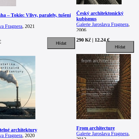
Český architektonický
a – Tokio: Vlivy, paralely, tušení
kubismus
Galerie Jaroslava Fragnera
,
ava Fragnera
, 2021
2006
290 Kč | 12.24 €
€
From architecture
telné architektury
Galerie Jaroslava Fragnera
,
ava Fragnera
, 2020