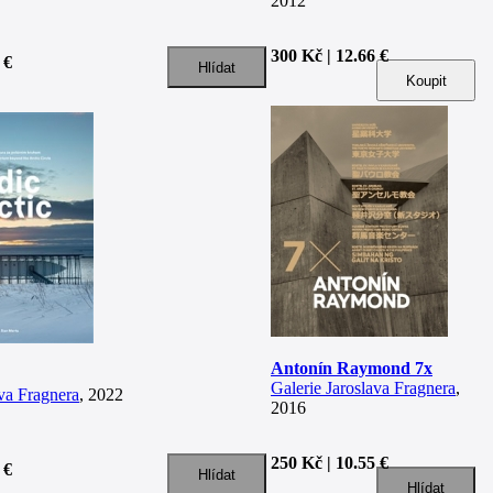
2012
300 Kč | 12.66 €
 €
Antonín Raymond 7x
Galerie Jaroslava Fragnera
,
ava Fragnera
, 2022
2016
250 Kč | 10.55 €
 €