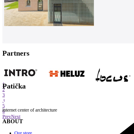
Partners
1
Patička
2
3
4
5
internet center of architecture
6
Prev
Next
ABOUT
Our store