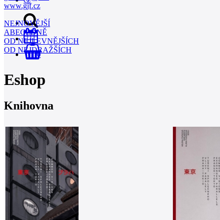
www.gjf.cz
NEJNOVĚJŠÍ
ABECEDNĚ
OD NEJLEVNĚJŠÍCH
OD NEJDRAŽŠÍCH
0
Eshop
Knihovna