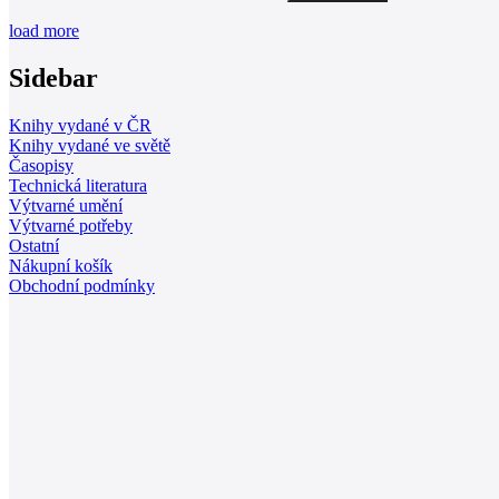
load more
Sidebar
Knihy vydané v ČR
Knihy vydané ve světě
Časopisy
Technická literatura
Výtvarné umění
Výtvarné potřeby
Ostatní
Nákupní košík
Obchodní podmínky