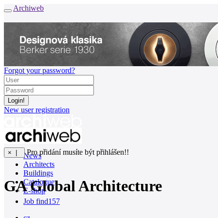
Archiweb
Forgot your password?
New user registration
Pro přidání musíte být přihlášen!!
× |
News
Architects
Buildings
GA Global Architecture
Catalogue
E-shop
Job find
157
cz