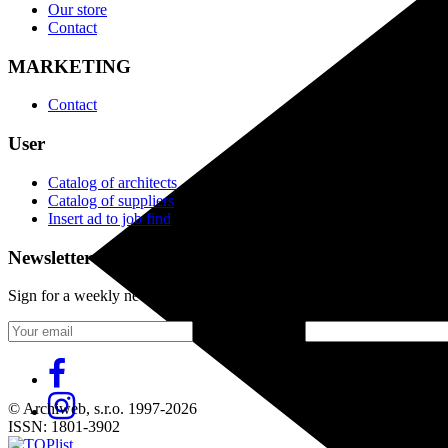
Our store
Contact
MARKETING
Contact
User
Catalog of architects
Catalog of suppliers
Insert ad to job find
Newsletter
Sign for a weekly newsletter:
Fill in „nospam“
© Archiweb, s.r.o. 1997-2026
ISSN: 1801-3902