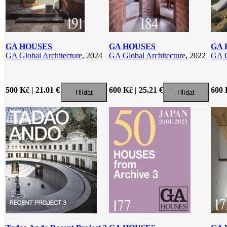
GA HOUSES
GA HOUSES
GA 
GA Global Architecture
, 2024
GA Global Architecture
, 2022
GA G
500 Kč | 21.01 €
600 Kč | 25.21 €
600 