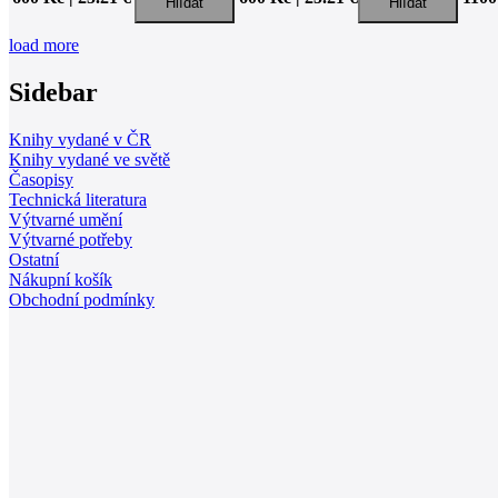
load more
Sidebar
Knihy vydané v ČR
Knihy vydané ve světě
Časopisy
Technická literatura
Výtvarné umění
Výtvarné potřeby
Ostatní
Nákupní košík
Obchodní podmínky