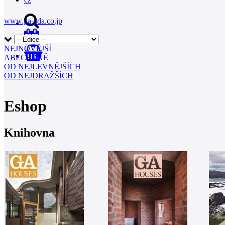
www.ga-ada.co.jp
NEJNOVĚJŠÍ
0
ABECEDNĚ
OD NEJLEVNĚJŠÍCH
OD NEJDRAŽŠÍCH
Eshop
Knihovna