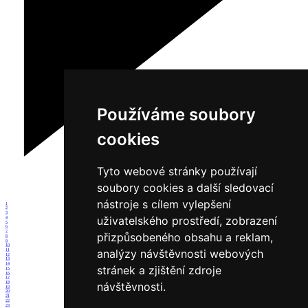
Používáme soubory
cookies
Tyto webové stránky používají
soubory cookies a další sledovací
nástroje s cílem vylepšení
1
2
3
uživatelského prostředí, zobrazení
4
5
6
7
přizpůsobeného obsahu a reklam,
8
9
10
analýzy návštěvnosti webových
11
12
13
14
stránek a zjištění zdroje
15
16
17
18
návštěvnosti.
19
20
21
22
23