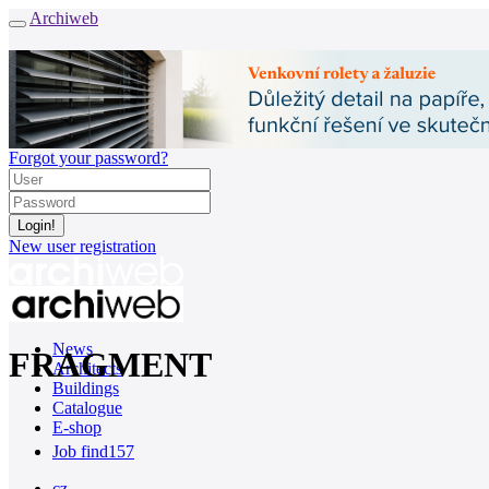
Archiweb
Forgot your password?
New user registration
News
FRAGMENT
Architects
Buildings
Catalogue
E-shop
Job find
157
cz