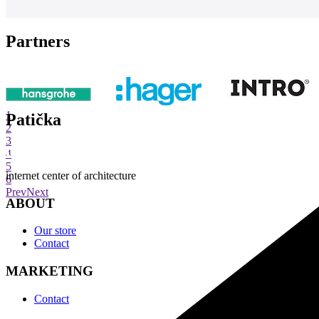
Partners
1
Patička
2
3
4
5
internet center of architecture
6
Prev
Next
ABOUT
Our store
Contact
MARKETING
Contact