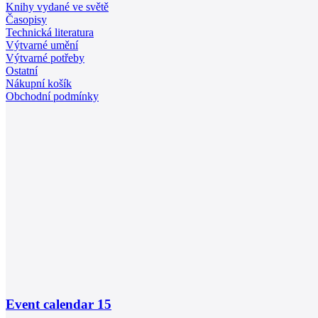
Knihy vydané ve světě
Časopisy
Technická literatura
Výtvarné umění
Výtvarné potřeby
Ostatní
Nákupní košík
Obchodní podmínky
Event calendar
15