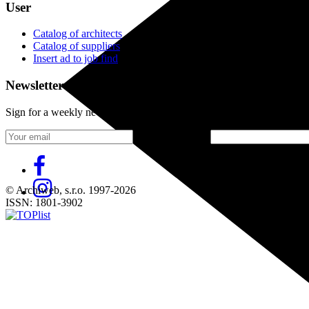
User
Catalog of architects
Catalog of suppliers
Insert ad to job find
Newsletter
Sign for a weekly newsletter:
Fill in „nospam“
© Archiweb, s.r.o. 1997-2026
ISSN: 1801-3902