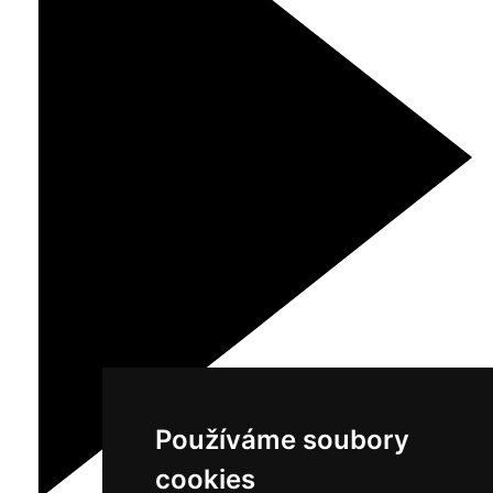
Používáme soubory
cookies