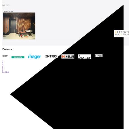
Add event
CATALOGUE
Partners
1
2
3
4
5
6
Prev
Next