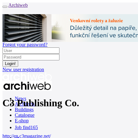
Archiweb
Forgot your password?
New user registration
News
C3 Publishing Co.
Architects
Buildings
Catalogue
E-shop
Job find
165
http://en.c3magazine.net/
cz