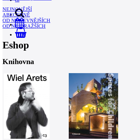
NEJNOVĚJŠÍ
ABECEDNĚ
OD NEJLEVNĚJŠÍCH
OD NEJDRAŽŠÍCH
0
Eshop
Knihovna