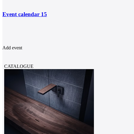
Event calendar
15
Add event
CATALOGUE