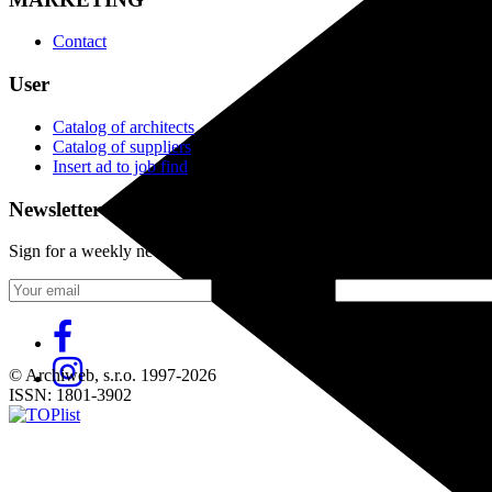
Contact
User
Catalog of architects
Catalog of suppliers
Insert ad to job find
Newsletter
Sign for a weekly newsletter:
Fill in „nospam“
© Archiweb, s.r.o. 1997-2026
ISSN: 1801-3902