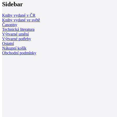
Sidebar
Knihy vydané v ČR
Knihy vydané ve světě
Časopisy
Technická literatura
Výtvarné umění
Výtvarné potřeby
Ostatní
Nákupní košík
Obchodní podmínky