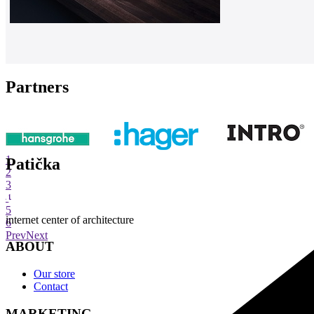
Partners
1
Patička
2
3
4
5
internet center of architecture
6
Prev
Next
ABOUT
Our store
Contact
MARKETING