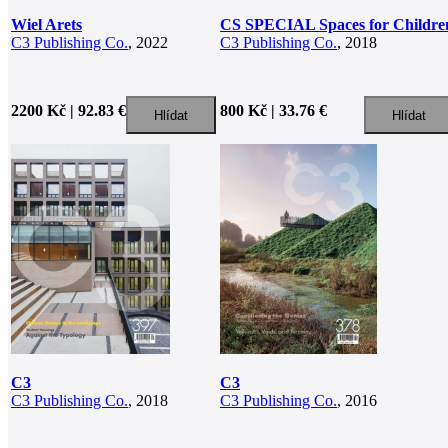
Wiel Arets
CS SPECIAL Spaces for Childre
C3 Publishing Co.
, 2022
C3 Publishing Co.
, 2018
2200 Kč | 92.83 €
800 Kč | 33.76 €
C3
C3
C3 Publishing Co.
, 2018
C3 Publishing Co.
, 2016