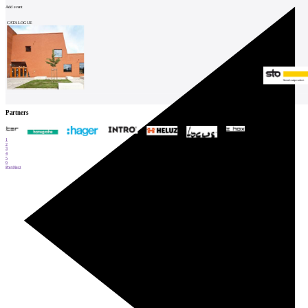
Add event
CATALOGUE
Partners
1
2
3
4
5
6
Prev
Next