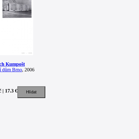
ich Kumpošt
í dům Brno
, 2006
 | 17.3 €