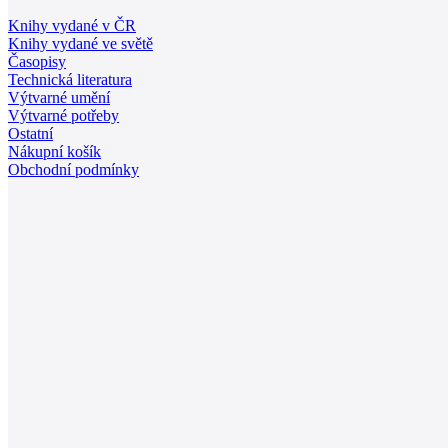
Knihy vydané v ČR
Knihy vydané ve světě
Časopisy
Technická literatura
Výtvarné umění
Výtvarné potřeby
Ostatní
Nákupní košík
Obchodní podmínky