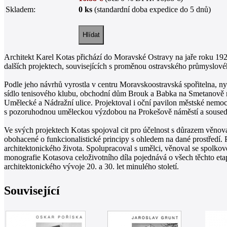
Skladem:
0 ks
(standardní doba expedice do 5 dnů)
Architekt Karel Kotas přichází do Moravské Ostravy na jaře roku 192
dalších projektech, souvisejících s proměnou ostravského průmyslovéh
Podle jeho návrhů vyrostla v centru Moravskoostravská spořitelna, ny
sídlo tenisového klubu, obchodní dům Brouk a Babka na Smetanově ná
Umělecké a Nádražní ulice. Projektoval i oční pavilon městské nemoc
s pozoruhodnou uměleckou výzdobou na Prokešově náměstí a soused
Ve svých projektech Kotas spojoval cit pro účelnost s důrazem věnov
obohacené o funkcionalistické principy s ohledem na dané prostředí. 
architektonického života. Spolupracoval s umělci, věnoval se spolko
monografie Kotasova celoživotního díla pojednává o všech těchto eta
architektonického vývoje 20. a 30. let minulého století.
Související