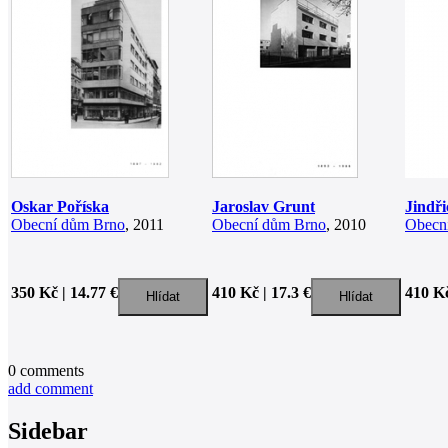
Oskar Poříska
Jaroslav Grunt
Jindř
Obecní dům Brno
, 2011
Obecní dům Brno
, 2010
Obecn
350 Kč | 14.77 €
410 Kč | 17.3 €
410 Kč
0
comments
add comment
Sidebar