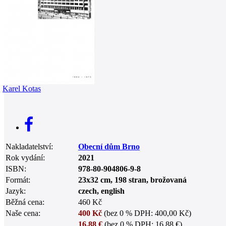
0
Karel Kotas
Nakladatelství:
Obecní dům Brno
Rok vydání:
2021
ISBN:
978-80-904806-9-8
Formát:
23x32 cm, 198 stran, brožovaná
Jazyk:
czech, english
Běžná cena:
460 Kč
Naše cena:
400 Kč
(bez 0 % DPH: 400,00 Kč)
16.88 €
(bez 0 % DPH: 16,88 €)