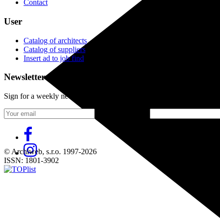
Contact
User
Catalog of architects
Catalog of suppliers
Insert ad to job find
Newsletter
Sign for a weekly newsletter:
Fill in „nospam“
© Archiweb, s.r.o. 1997-2026
ISSN: 1801-3902