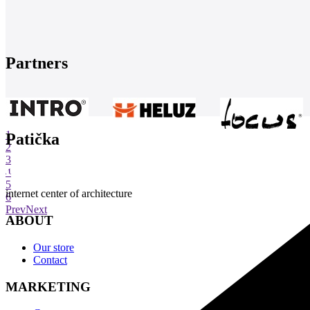
Partners
1
Patička
2
3
4
5
internet center of architecture
6
Prev
Next
ABOUT
Our store
Contact
MARKETING