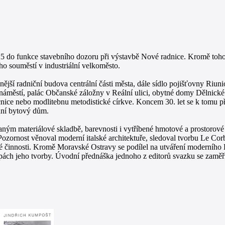
5 do funkce stavebního dozoru při výstavbě Nové radnice. Kromě toho, 
o souměstí v industriální velkoměsto.
nější radniční budova centrální části města, dále sídlo pojišťovny Riun
městí, palác Občanské záložny v Reální ulici, obytné domy Dělnické z
nice nebo modlitebnu metodistické církve. Koncem 30. let se k tomu př
ní bytový dům.
aným materiálové skladbě, barevnosti i vytříbené hmotové a prostorov
Pozornost věnoval moderní italské architektuře, sledoval tvorbu Le Corb
vé činnosti. Kromě Moravské Ostravy se podílel na utváření moderního
pách jeho tvorby. Úvodní přednáška jednoho z editorů svazku se zaměř