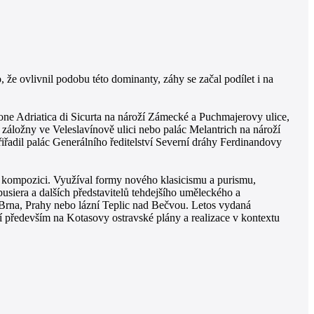
že ovlivnil podobu této dominanty, záhy se začal podílet i na
ione Adriatica di Sicurta na nároží Zámecké a Puchmajerovy ulice,
áložny ve Veleslavínově ulici nebo palác Melantrich na nároží
iřadil palác Generálního ředitelství Severní dráhy Ferdinandovy
é kompozici. Využíval formy nového klasicismu a purismu,
usiera a dalších představitelů tehdejšího uměleckého a
 Brna, Prahy nebo lázní Teplic nad Bečvou. Letos vydaná
í především na Kotasovy ostravské plány a realizace v kontextu