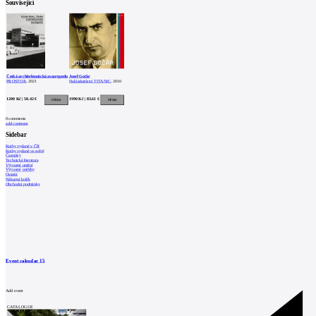
Související
Česká architektonická avantgarda
Josef Gočár
PROSTOR
, 2021
Nakladatelství TITANIC
, 2010
1200 Kč | 50.42 €
1990 Kč | 83.61 €
0
comments
add comment
Sidebar
Knihy vydané v ČR
Knihy vydané ve světě
Časopisy
Technická literatura
Výtvarné umění
Výtvarné potřeby
Ostatní
Nákupní košík
Obchodní podmínky
Event calendar
15
Add event
CATALOGUE