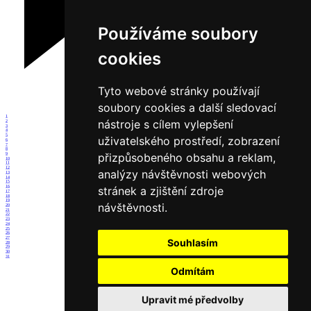
Používáme soubory
cookies
Tyto webové stránky používají
soubory cookies a další sledovací
1
nástroje s cílem vylepšení
2
3
4
5
uživatelského prostředí, zobrazení
6
7
8
přizpůsobeného obsahu a reklam,
9
10
11
12
analýzy návštěvnosti webových
13
14
15
16
stránek a zjištění zdroje
17
18
19
návštěvnosti.
20
21
22
23
24
25
26
27
Souhlasím
28
29
30
31
Odmítám
Upravit mé předvolby