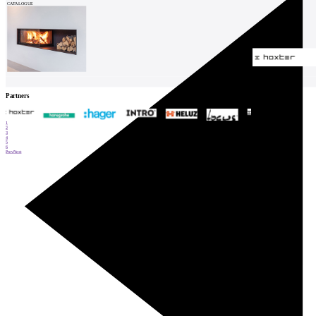
CATALOGUE
Partners
1
2
3
4
5
6
Prev
Next