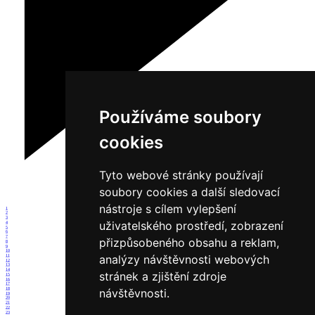
Používáme soubory
cookies
Tyto webové stránky používají
soubory cookies a další sledovací
nástroje s cílem vylepšení
1
2
3
uživatelského prostředí, zobrazení
4
5
6
7
přizpůsobeného obsahu a reklam,
8
9
10
analýzy návštěvnosti webových
11
12
13
14
stránek a zjištění zdroje
15
16
17
18
návštěvnosti.
19
20
21
22
23