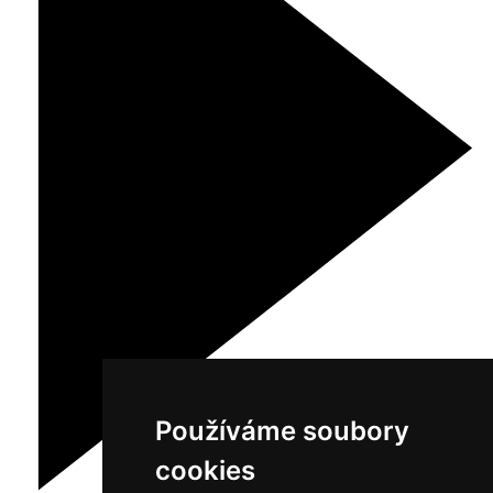
Používáme soubory
cookies