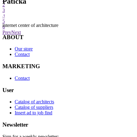
Patička
2
3
4
5
internet center of architecture
6
Prev
Next
ABOUT
Our store
Contact
MARKETING
Contact
User
Catalog of architects
Catalog of suppliers
Insert ad to job find
Newsletter
Sign for a weekly newsletter: