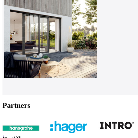
0
Partners
1