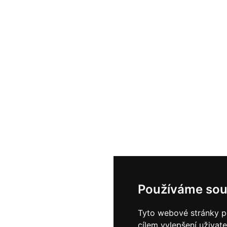
Používáme sou
Tyto webové stránky po
cílem vylepšení uživat