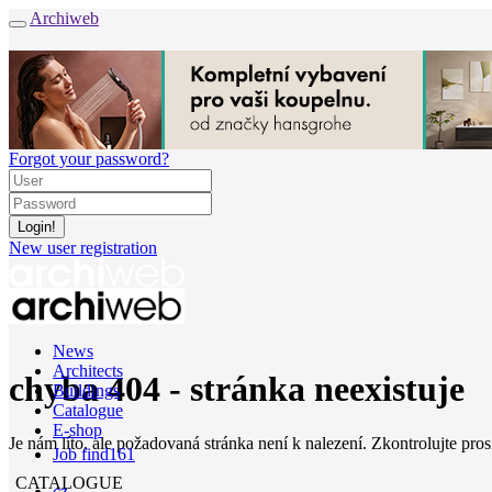
Archiweb
Forgot your password?
New user registration
News
Architects
chyba 404 - stránka neexistuje
Buildings
Catalogue
E-shop
Je nám líto, ale požadovaná stránka není k nalezení. Zkontrolujte pro
Job find
161
CATALOGUE
cz