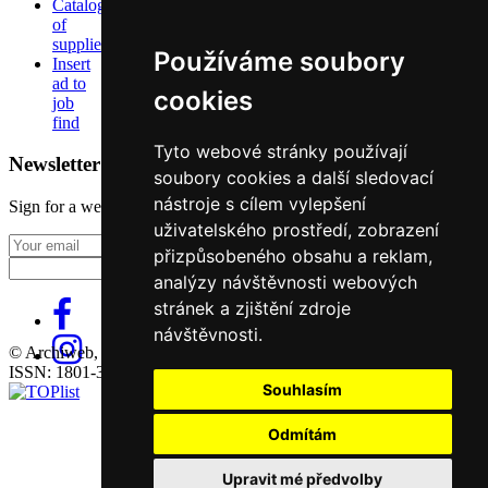
Catalog
of
suppliers
Používáme soubory
Insert
ad to
cookies
job
find
Tyto webové stránky používají
Newsletter
soubory cookies a další sledovací
nástroje s cílem vylepšení
Sign for a weekly newsletter:
uživatelského prostředí, zobrazení
Fill in „nospam“
přizpůsobeného obsahu a reklam,
analýzy návštěvnosti webových
stránek a zjištění zdroje
návštěvnosti.
© Archiweb, s.r.o. 1997-2026
ISSN: 1801-3902
Souhlasím
Odmítám
Upravit mé předvolby