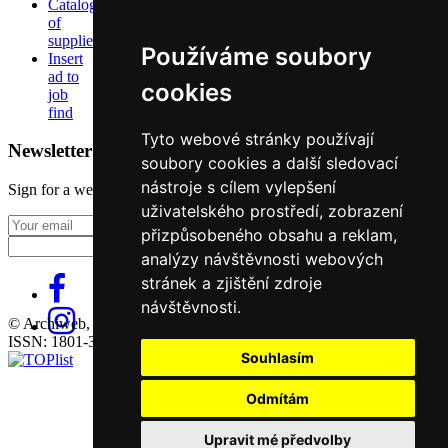
Catalog
of
suppliers
Používáme soubory
Insert
ad to
cookies
job
find
Tyto webové stránky používají
Newsletter
soubory cookies a další sledovací
nástroje s cílem vylepšení
Sign for a weekly newsletter:
uživatelského prostředí, zobrazení
Fill in „nospam“
přizpůsobeného obsahu a reklam,
analýzy návštěvnosti webových
stránek a zjištění zdroje
návštěvnosti.
© Archiweb, s.r.o. 1997-2026
ISSN: 1801-3902
Souhlasím
Odmítám
Upravit mé předvolby