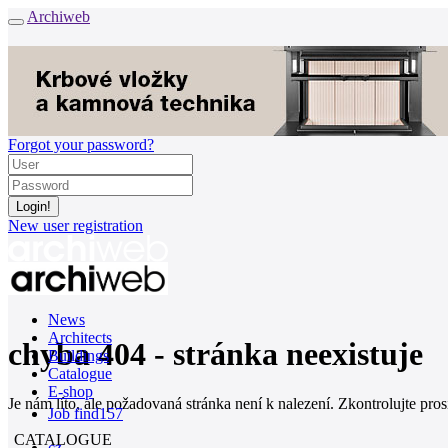
Archiweb
Forgot your password?
New user registration
News
Architects
chyba 404 - stránka neexistuje
Buildings
Catalogue
E-shop
Je nám líto, ale požadovaná stránka není k nalezení. Zkontrolujte pro
Job find
157
CATALOGUE
cz