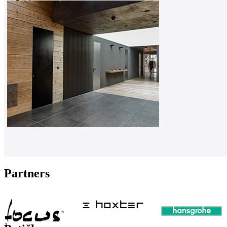
0
Partners
1