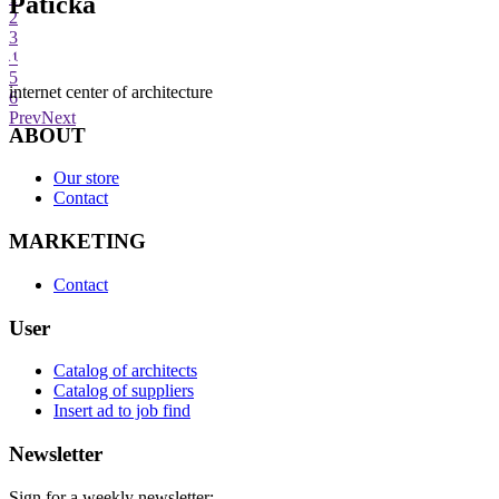
Patička
2
3
4
5
internet center of architecture
6
Prev
Next
ABOUT
Our store
Contact
MARKETING
Contact
User
Catalog of architects
Catalog of suppliers
Insert ad to job find
Newsletter
Sign for a weekly newsletter: