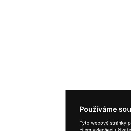
Používáme sou
Tyto webové stránky po
cílem vylepšení uživat