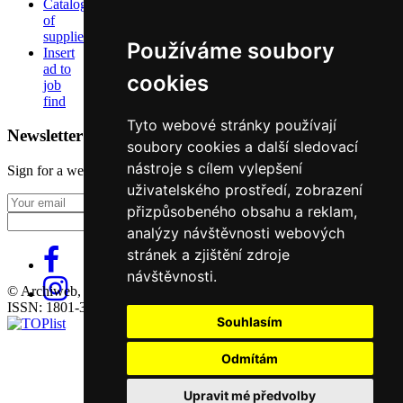
Catalog
of
suppliers
Používáme soubory
Insert
ad to
cookies
job
find
Tyto webové stránky používají
Newsletter
soubory cookies a další sledovací
nástroje s cílem vylepšení
Sign for a weekly newsletter:
uživatelského prostředí, zobrazení
Fill in „nospam“
přizpůsobeného obsahu a reklam,
analýzy návštěvnosti webových
stránek a zjištění zdroje
návštěvnosti.
© Archiweb, s.r.o. 1997-2026
ISSN: 1801-3902
Souhlasím
Odmítám
Upravit mé předvolby