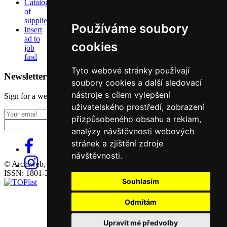
Catalog
of
suppliers
Používáme soubory
Insert
ad to
cookies
job
find
Tyto webové stránky používají
Newsletter
soubory cookies a další sledovací
nástroje s cílem vylepšení
Sign for a weekly newsletter:
uživatelského prostředí, zobrazení
Fill in „nospam“
přizpůsobeného obsahu a reklam,
analýzy návštěvnosti webových
stránek a zjištění zdroje
návštěvnosti.
© Archiweb, s.r.o. 1997-2026
ISSN: 1801-3902
Souhlasím
Odmítám
Upravit mé předvolby