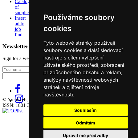
Catalog
of
suppliers
Používáme soubory
Insert
ad to
cookies
job
find
Tyto webové stránky používají
Newsletter
soubory cookies a další sledovací
nástroje s cílem vylepšení
Sign for a weekly newsletter:
uživatelského prostředí, zobrazení
Fill in „nospam“
přizpůsobeného obsahu a reklam,
analýzy návštěvnosti webových
stránek a zjištění zdroje
návštěvnosti.
© Archiweb, s.r.o. 1997-2026
ISSN: 1801-3902
Souhlasím
Odmítám
Upravit mé předvolby