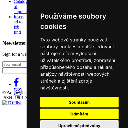
Catalog
of
suppliers
Používáme soubory
Insert
ad to
cookies
job
find
Tyto webové stránky používají
Newsletter
soubory cookies a další sledovací
nástroje s cílem vylepšení
Sign for a weekly newsletter:
uživatelského prostředí, zobrazení
Fill in „nospam“
přizpůsobeného obsahu a reklam,
analýzy návštěvnosti webových
stránek a zjištění zdroje
návštěvnosti.
© Archiweb, s.r.o. 1997-2026
ISSN: 1801-3902
Souhlasím
Odmítám
Upravit mé předvolby