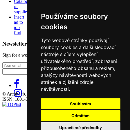
Catalog
of
suppliers
Používáme soubory
Insert
ad to
cookies
job
find
Tyto webové stránky používají
Newsletter
soubory cookies a další sledovací
nástroje s cílem vylepšení
Sign for a weekly newsletter:
uživatelského prostředí, zobrazení
Fill in „nospam“
přizpůsobeného obsahu a reklam,
analýzy návštěvnosti webových
stránek a zjištění zdroje
návštěvnosti.
© Archiweb, s.r.o. 1997-2026
ISSN: 1801-3902
Souhlasím
Odmítám
Upravit mé předvolby